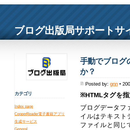
ブログ出版局サポートサ
手動でブログ
か？
Posted by:
gnn
• 200
カ
テゴリ
※HTMLタグを
ブログデータファイ
Index page
CopperReader電子書籍アプリ
イルはテキスト
生成サービス
ファイルと同じ
General