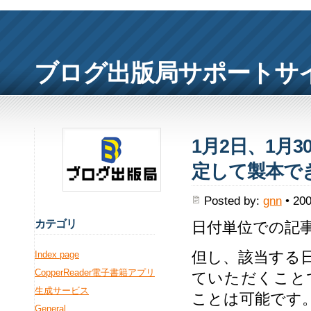
ブログ出版局サポートサ
1月2日、1月
定して製本で
Posted by:
gnn
• 200
カ
テゴリ
日付単位での記
但し、該当する
Index page
CopperReader電子書籍アプリ
ていただくこと
生成サービス
ことは可能です
General