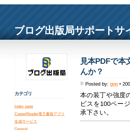
ブログ出版局サポートサ
見本PDFで本
んか？
Posted by:
gnn
• 200
カ
テゴリ
本の装丁や強度
ビスを100ペ
Index page
承下さい。
CopperReader電子書籍アプリ
生成サービス
General