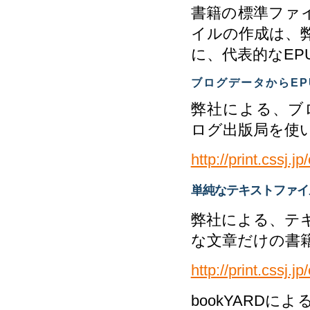
書籍の標準ファ
イルの作成は、
に、代表的なEP
ブログデータからE
弊社による、ブロ
ログ出版局を使
http://print.cssj.
単純なテキストファイ
弊社による、テキ
な文章だけの書
http://print.cssj.
bookYARD