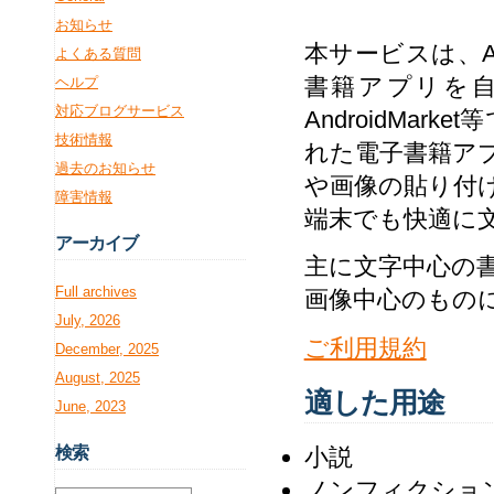
お知らせ
本サービスは、A
よくある質問
書籍アプリを
ヘルプ
対応ブログサービス
AndroidMa
技術情報
れた電子書籍ア
過去のお知らせ
や画像の貼り付
障害情報
端末でも快適に
アー
カイブ
主に文字中心の
Full archives
画像中心のもの
July, 2026
ご利用規約
December, 2025
August, 2025
適した用途
June, 2023
小説
検
索
ノンフィクショ