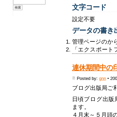
文字コード
設定不要
データの書き
管理ページのか
「エクスポート
連休期間中の
Posted by:
gnn
• 200
ブログ出版局ご
日頃ブログ出版
ます。
４月末～５月頭