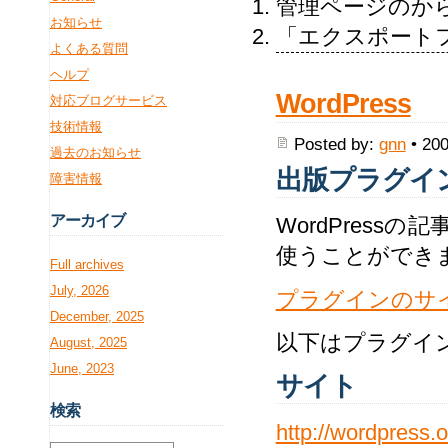
管理ページのか
お知らせ
「エクスポート
よくある質問
ヘルプ
WordPress
対応ブログサービス
技術情報
Posted by:
gnn
• 200
過去のお知らせ
出版プラグイン「
障害情報
アー
カイブ
WordPress
使うことができ
Full archives
July, 2026
プラグインのサ
December, 2025
以下はプラグイ
August, 2025
June, 2023
サイト
検
索
http://wordpress.o