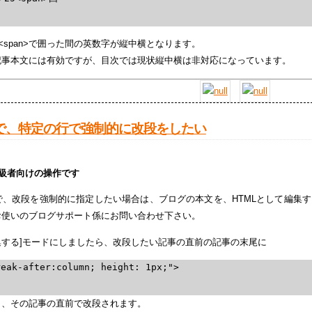
cy">～<span>で囲った間の英数字が縦中横となります。
記事本文には有効ですが、目次では現状縦中横は非対応になっています。
で、特定の行で強制的に改段をしたい
上級者向けの操作です
で、改段を強制的に指定したい場合は、ブログの本文を、HTMLとして編集
お使いのブログサポート係にお問い合わせ下さい。
編集する]モードにしましたら、改段したい記事の直前の記事の末尾に
reak-after:column; height: 1px;">
と、その記事の直前で改段されます。