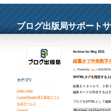
ブログ出版局サポート
Archive for May 2011
縦書きで半角数字
Posted by:
gnn
• 2011/05/31
※HTMLタグを指定する
カ
テゴリ
縦書きスタイルで、２桁
Index page
編集モードが存在するは
CopperReader電子書籍アプリ
ブログを[HTMLとして
生成サービス
General
第<span style="tcy"