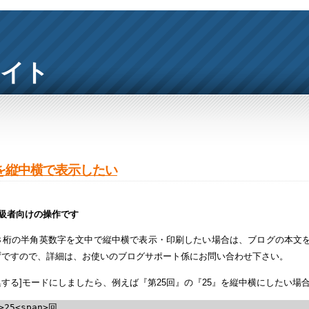
サイト
を縦中横で表示したい
上級者向けの操作です
３桁の半角英数字を文中で縦中横で表示・印刷したい場合は、ブログの本文を
ずですので、詳細は、お使いのブログサポート係にお問い合わせ下さい。
編集する]モードにしましたら、例えば『第25回』の『25』を縦中横にしたい
>25<span>回