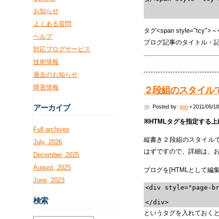
お知らせ
よくある質問
タグ<span style="t
ヘルプ
ブログ記事のタイトル・
対応ブログサービス
技術情報
過去のお知らせ
障害情報
２段組のスタイル
Posted by:
gnn
• 2011/05/18
アー
カイブ
※HTMLタグを指定する
Full archives
縦書き２段組のスタイル
July, 2026
はずですので、詳細は、
December, 2025
August, 2025
ブログを[HTMLとして
June, 2023
<div style="page-b
検
索
というタグを入れておく