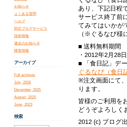
お知らせ
あり、下記日程
よくある質問
サービス終了前
ヘルプ
てみてはいかが
対応ブログサービス
（※ぐるなび様
技術情報
過去のお知らせ
■ 送料無料期間
障害情報
・2012年2月28
■ 「食日記」デ
アー
カイブ
ぐるなび（食日
Full archives
※注文画面にて
July, 2026
ります。
December, 2025
August, 2025
皆様のご利用を
June, 2023
どうぞよろしく
検
索
2012 (c) ブロ