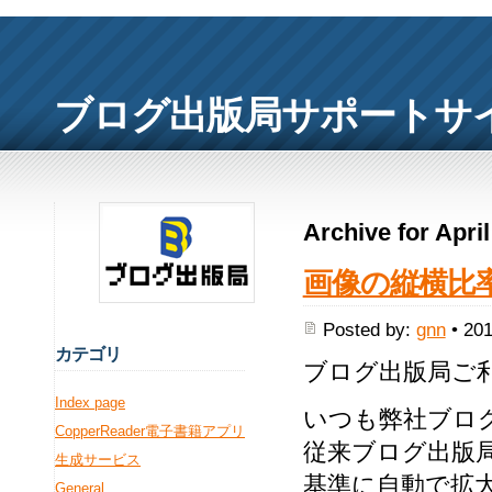
ブログ出版局サポートサ
Archive for Apri
画像の縦横比
Posted by:
gnn
• 201
カ
テゴリ
ブログ出版局ご
Index page
いつも弊社ブロ
CopperReader電子書籍アプリ
従来ブログ出版
生成サービス
基準に自動で拡
General