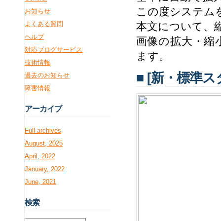
この度システムを
お知らせ
よくある質問
本文について、
ヘルプ
画像の拡大・縮
対応ブログサービス
ます。
技術情報
■ [新・標準
過去のお知らせ
障害情報
アー
カイブ
Full archives
August, 2025
April, 2022
January, 2022
June, 2021
検
索