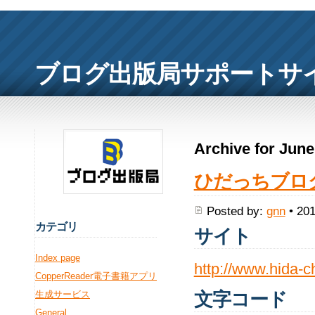
ブログ出版局サポートサ
Archive for June
ひだっちブロ
Posted by:
gnn
• 201
カ
テゴリ
サイト
Index page
http://www.hida-c
CopperReader電子書籍アプリ
文字コード
生成サービス
General