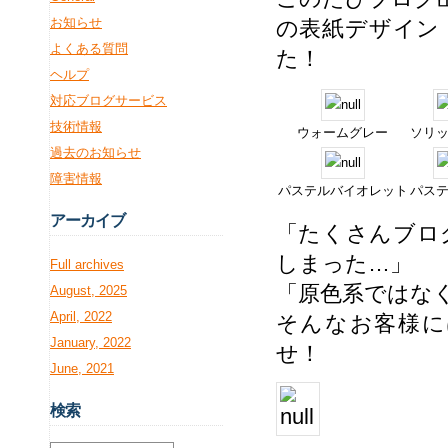
お知らせ
の表紙デザイン
よくある質問
た！
ヘルプ
対応ブログサービス
技術情報
ウォームグレー
ソリ
過去のお知らせ
障害情報
パステルバイオレット
パス
アー
カイブ
「たくさんブロ
しまった…」
Full archives
「原色系ではな
August, 2025
April, 2022
そんなお客様に
January, 2022
せ！
June, 2021
検
索