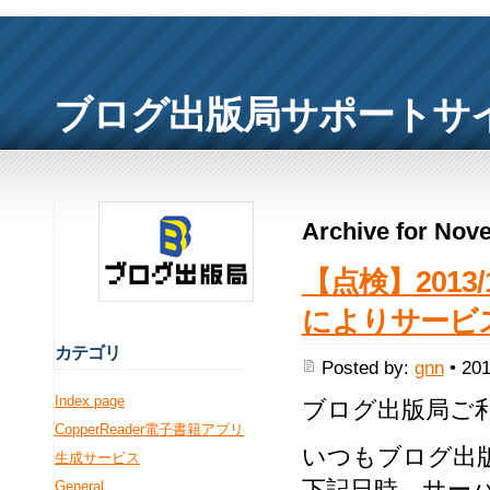
ブログ出版局サポートサ
Archive for Nov
【点検】2013/
によりサービ
カ
テゴリ
Posted by:
gnn
• 201
Index page
ブログ出版局ご
CopperReader電子書籍アプリ
いつもブログ出
生成サービス
下記日時、サー
General