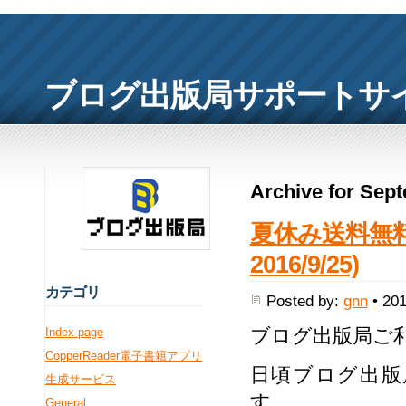
ブログ出版局サポートサ
Archive for Sep
夏休み送料無料キ
2016/9/25)
カ
テゴリ
Posted by:
gnn
• 201
ブログ出版局ご
Index page
CopperReader電子書籍アプリ
日頃ブログ出版
生成サービス
す。
General