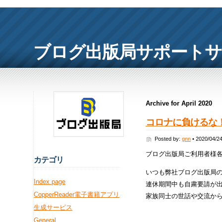
ブログ出版局サポート
Archive for April 2020
コロナに負けるな
Posted by:
gnn
• 2020/04/2
ブログ出版局ご利用者様
カ
テゴリ
いつも弊社ブログ出版局
Index page
連休期間中も自粛要請が
CopperReader電子書籍アプリ
家族同士の世話や交流か
生成サービス
General