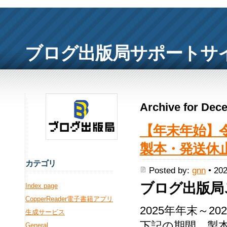
ブログ出版局サポートサ
Archive for Dec
【年末年始】令和
製本・発送休
カ
テゴリ
Posted by:
gnn
• 202
ブログ出版局
Index page
CopperReader電子書籍アプリ
2025年年末～
生成サービス
下記の期間、製
General