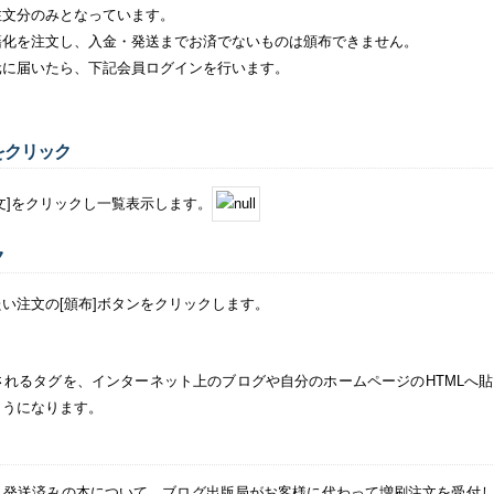
注文分のみとなっています。
籍化を注文し、入金・発送までお済でないものは頒布できません。
元に届いたら、下記会員ログインを行います。
をクリック
文]をクリックし一覧表示します。
ク
い注文の[頒布]ボタンをクリックします。
されるタグを、インターネット上のブログや自分のホームページのHTMLへ
ようになります。
・発送済みの本について、ブログ出版局がお客様に代わって増刷注文を受付