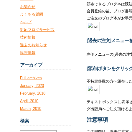
頒布できるブログ本は既
お知らせ
会員登録の後、ブログ書
よくある質問
ご注文のブログ本がお手
ヘルプ
対応ブログサービス
技術情報
[過去の注文]メニュー
過去のお知らせ
障害情報
左側メニューの[過去の注
アー
カイブ
[頒布]ボタンをクリッ
Full archives
不特定多数の方へ頒布した
January, 2020
February, 2018
April, 2010
テキストボックスに表示
March, 2010
グ出版局へご注文頂ける
注意事項
検
索
この機能は、過去に注文