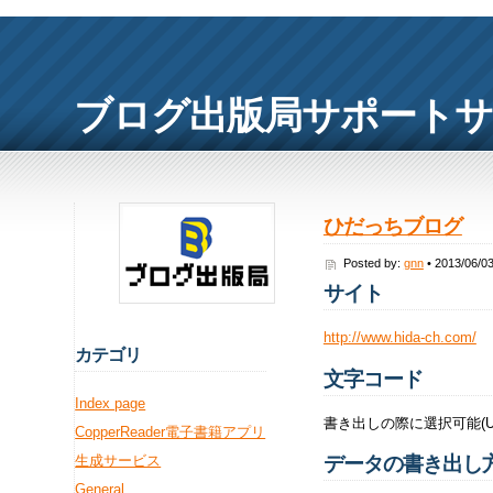
ブログ出版局サポート
ひだっちブログ
Posted by:
gnn
• 2013/06/0
サイト
http://www.hida-ch.com/
カ
テゴリ
文字コード
Index page
書き出しの際に選択可能(UT
CopperReader電子書籍アプリ
生成サービス
データの書き出し
General