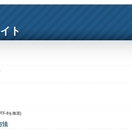
サイト
3
F-8を推奨)
方法