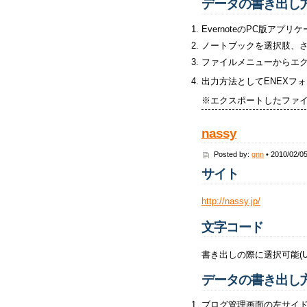
データの書き出し
EvernoteのPC版アプ
ノートブックを選択肢、
ファイルメニューからエ
出力方法としてENEXフ
※エクスポートしたファイ
nassy
Posted by:
gnn
• 2010/02/0
サイト
http://nassy.jp/
文字コード
書き出しの際に選択可能(UT
データの書き出し
ブログ管理画面の左サイ