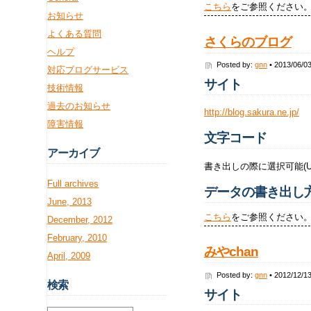
こちら
をご参照ください
お知らせ
よくある質問
さくらのブログ
ヘルプ
Posted by:
gnn
• 2013/06/0
対応ブログサービス
サイト
技術情報
過去のお知らせ
http://blog.sakura.ne.jp/
障害情報
文字コード
アー
カイブ
書き出しの際に選択可能(UT
Full archives
データの書き出し
June, 2013
こちら
をご参照ください
December, 2012
February, 2010
みやchan
April, 2009
Posted by:
gnn
• 2012/12/1
検
索
サイト