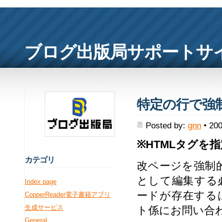
ブログ出版局サポートサ
特定の行で強
Posted by:
gnn
• 200
※HTMLタグを
カ
テゴリ
改ページを強制
として編集する
Index page
ードが存在する
CopperReader電子書籍アプリ
生成サービス
ト係にお問い合
General