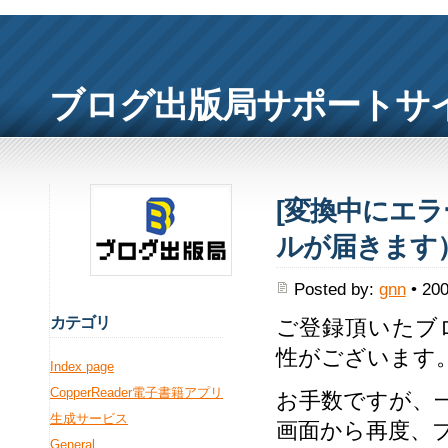
ブログ出版局サポートサ
[変換中にエ
ルが届きます
Posted by:
gnn
• 200
カ
テゴリ
ご登録頂いたブ
性がございます
Index page
CopperReader電子書籍アプリ
お手数ですが、
生成サービス
画面から再度、
General