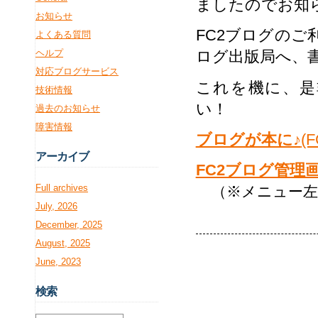
ましたのでお知
お知らせ
FC2ブログの
よくある質問
ヘルプ
ログ出版局へ、
対応ブログサービス
これを機に、是
技術情報
い！
過去のお知らせ
障害情報
ブログが本に♪
(
アー
カイブ
FC2ブログ管理
Full archives
（※メニュー左
July, 2026
December, 2025
August, 2025
June, 2023
検
索