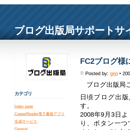
ブログ出版局サポートサ
FC2ブログ
Posted by:
gnn
• 200
ブログ出版局ご
カ
テゴリ
日頃ブログ出版
す。
Index page
2008年9月3日
CopperReader電子書籍アプリ
生成サービス
り、ボタン一つ
General