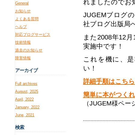
れましたのでお
General
お知らせ
JUGEMブロ
よくある質問
社ブログ出版局
ヘルプ
対応ブログサービス
また2008年12
技術情報
実施中です！
過去のお知らせ
これを機に、是
障害情報
い！
アー
カイブ
詳細手順はこちら
Full archives
August, 2025
簡単に本がつく
April, 2022
（JUGEM様ペ
January, 2022
June, 2021
検
索