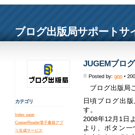
ブログ出版局サポートサ
JUGEMブロ
Posted by:
gnn
• 200
ブログ出版局ご
日頃ブログ出版
カ
テゴリ
す。
Index page
2008年12月1日
CopperReader電子書籍アプ
より、ボタン一
リ生成サービス