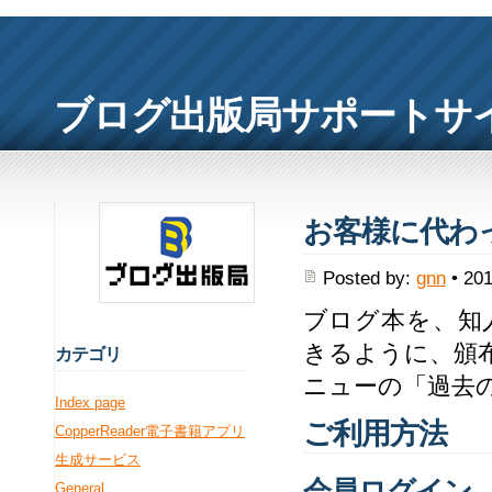
ブログ出版局サポートサ
お客様に代わ
Posted by:
gnn
• 201
ブログ本を、知
きるように、頒
カ
テゴリ
ニューの「過去
Index page
ご利用方法
CopperReader電子書籍アプリ
生成サービス
会員ログイン
General