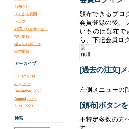
お知らせ
頒布できるブロ
よくある質問
会員登録の後、
ヘルプ
対応ブログサービス
いものは頒布で
技術情報
ら、下記会員ロ
過去のお知らせ
障害情報
アー
カイブ
[過去の注文]
Full archives
July, 2026
左側メニューの[
December, 2025
August, 2025
[頒布]ボタン
June, 2023
検
索
不特定多数の方
す。