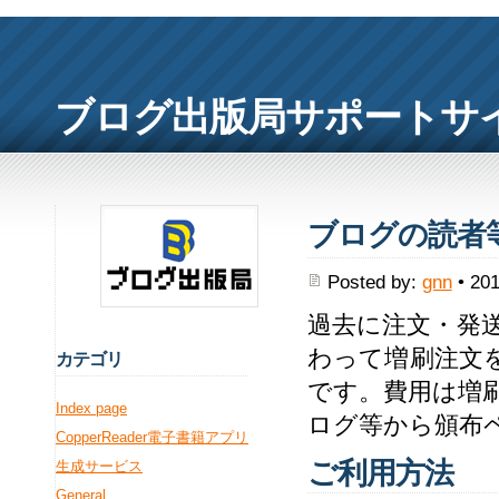
ブログ出版局サポートサ
ブログの読者
Posted by:
gnn
• 201
過去に注文・発
わって増刷注文
カ
テゴリ
です。費用は増
Index page
ログ等から頒布
CopperReader電子書籍アプリ
ご利用方法
生成サービス
General