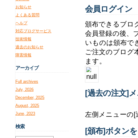
会員ログイン
お知らせ
よくある質問
頒布できるブロ
ヘルプ
対応ブログサービス
会員登録の後、
技術情報
いものは頒布で
過去のお知らせ
ご注文のブログ
障害情報
ます。
アー
カイブ
Full archives
July, 2026
[過去の注文]
December, 2025
August, 2025
左側メニューの[
June, 2023
検
索
[頒布]ボタン