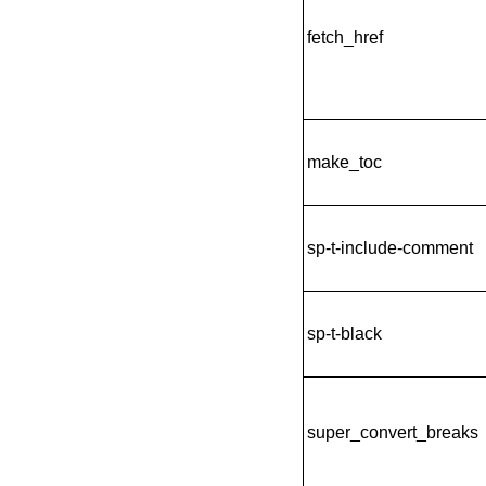
fetch_href
make_toc
sp-t-include-comment
sp-t-black
super_convert_breaks