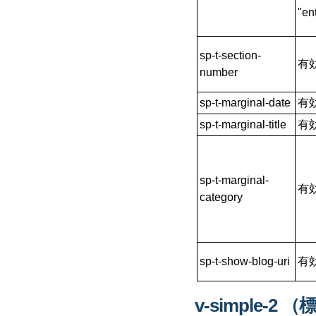
"e
sp-t-section-
有
number
sp-t-marginal-date
有
sp-t-marginal-title
有
sp-t-marginal-
有
category
sp-t-show-blog-uri
有
v-simple-