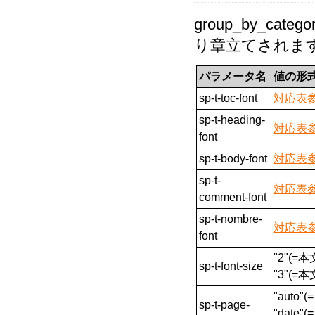
group_by_c
り章立てされま
パラメータ名
値の形
sp-t-toc-font
対応表
sp-t-heading-
対応表
font
sp-t-body-font
対応表
sp-t-
対応表
comment-font
sp-t-nombre-
対応表
font
"2"(=本
sp-t-font-size
"3"(=本
"auto"
sp-t-page-
"date"