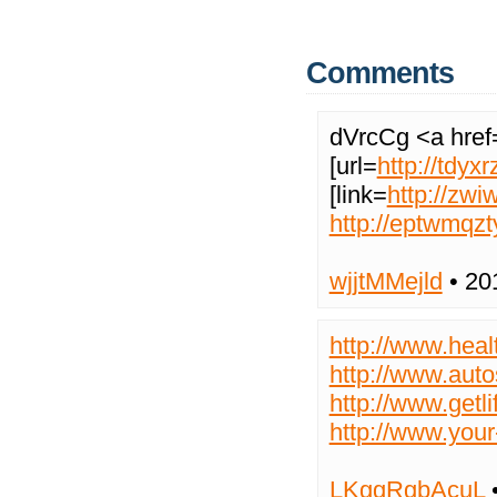
Comments
dVrcCg <a href
[url=
http://tdyx
[link=
http://zw
http://eptwmqz
wjjtMMejld
• 20
http://www.heal
http://www.auto
http://www.getli
http://www.your
LKggRgbAcuL
•