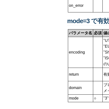
on_error
mode=3 で
パラメータ名
必須
値
"UT
"E
encoding
"Sh
"I
の
return
有
ブ
domain
メ
mode
○
"3