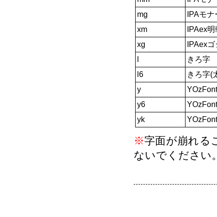
mg
IPAモ
xm
IPAex
xg
IPAex
l
きろ字
l6
きろ字(太
y
YOzFon
y6
YOzFont
yk
YOzFon
※
字面が崩れる
ないでください