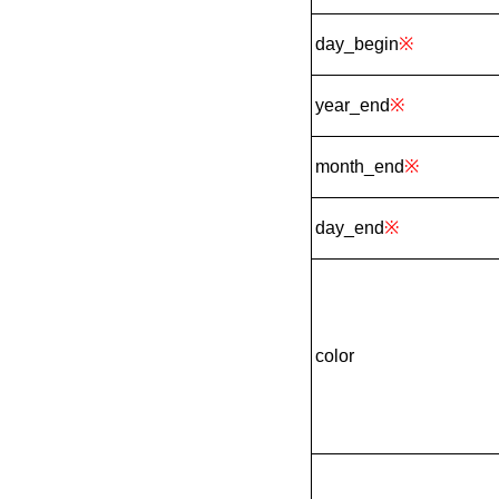
day_begin
※
year_end
※
month_end
※
day_end
※
color