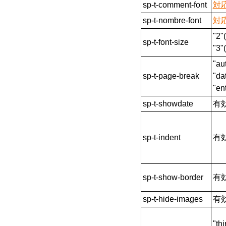
sp-t-comment-font
対
sp-t-nombre-font
対
"2"
sp-t-font-size
"3"
"au
sp-t-page-break
"d
"e
sp-t-showdate
有
sp-t-indent
有
sp-t-show-border
有
sp-t-hide-images
有
"th