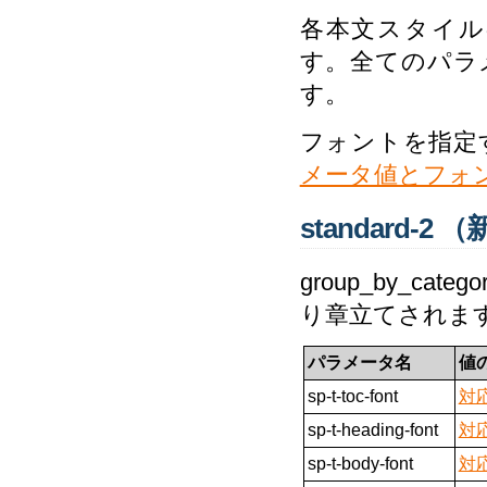
各本文スタイルの
す。全てのパラ
す。
フォントを指定
メータ値とフォ
standard
group_by_c
り章立てされま
パラメータ名
値
sp-t-toc-font
対
sp-t-heading-font
対
sp-t-body-font
対