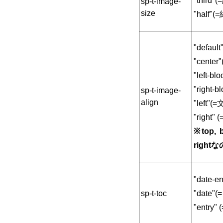
"third"
sp-t-image-
size
"half"(
"defau
"cente
"left-
"right
sp-t-image-
align
"left"
"right
※top,
righ
"date-
sp-t-toc
"date"
"entry