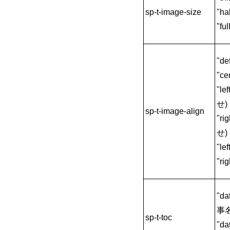
sp-t-image-size
"ha
"f
"d
"c
"l
せ)
sp-t-image-align
"ri
せ)
"l
"r
"d
事名
sp-t-toc
"d