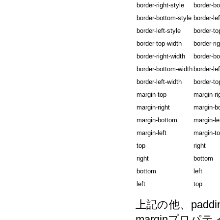
border-right-style
border-bo
border-bottom-style
border-lef
border-left-style
border-to
border-top-width
border-ri
border-right-width
border-bo
border-bottom-width
border-lef
border-left-width
border-to
margin-top
margin-ri
margin-right
margin-b
margin-bottom
margin-le
margin-left
margin-t
top
right
right
bottom
bottom
left
left
top
上記の他、padding, bo
marginプロ