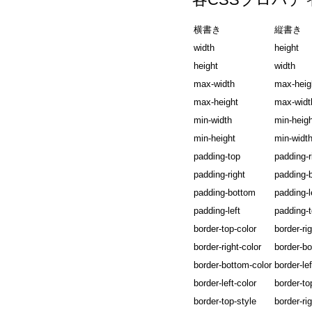
横書き
縦書き
width
height
height
width
max-width
max-heig
max-height
max-widt
min-width
min-heigh
min-height
min-widt
padding-top
padding-r
padding-right
padding-
padding-bottom
padding-l
padding-left
padding-
border-top-color
border-rig
border-right-color
border-bo
border-bottom-color
border-lef
border-left-color
border-to
border-top-style
border-rig