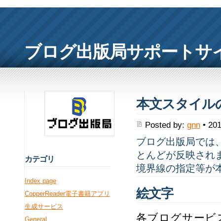
ブログ出版局サポートサ
本文スタイルの反
Posted by:
gnn
• 201
ブログ出版局では、
とんどが反映され
カ
テゴリ
境界線の指定等が
Index page
絵文字
CopperReader電子書籍アプリ
生成サービス
各ブログサービス
General