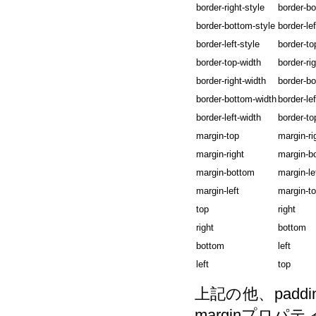
border-right-style
border-bo
border-bottom-style
border-lef
border-left-style
border-to
border-top-width
border-ri
border-right-width
border-bo
border-bottom-width
border-lef
border-left-width
border-to
margin-top
margin-ri
margin-right
margin-b
margin-bottom
margin-le
margin-left
margin-t
top
right
right
bottom
bottom
left
left
top
上記の他、padding, bo
marginプロ