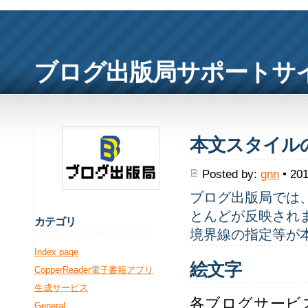
ブログ出版局サポートサ
本文スタイルの反
Posted by:
gnn
• 201
ブログ出版局では、
とんどが反映され
カ
テゴリ
境界線の指定等が
Index page
絵文字
CopperReader電子書籍アプリ
生成サービス
各ブログサービス
General