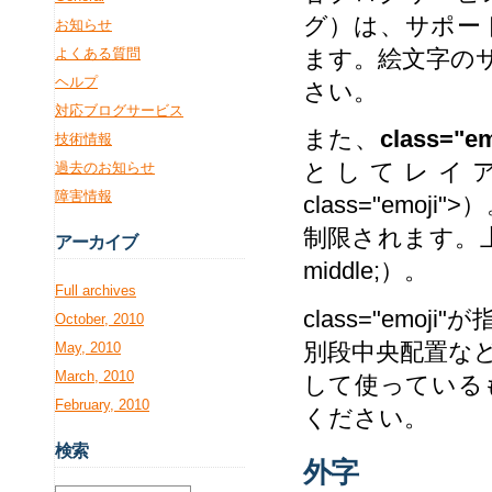
グ）は、サポー
お知らせ
よくある質問
ます。絵文字の
ヘルプ
さい。
対応ブログサービス
また、
class="em
技術情報
としてレイアウトさ
過去のお知らせ
障害情報
class="em
制限されます。上下
アー
カイブ
middle;）。
Full archives
class="em
October, 2010
別段中央配置な
May, 2010
March, 2010
して使っている
February, 2010
ください。
検
索
外字