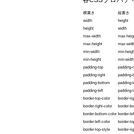
横書き
縦書き
width
height
height
width
max-width
max-heig
max-height
max-widt
min-width
min-heigh
min-height
min-widt
padding-top
padding-r
padding-right
padding-
padding-bottom
padding-l
padding-left
padding-
border-top-color
border-rig
border-right-color
border-bo
border-bottom-color
border-lef
border-left-color
border-to
border-top-style
border-rig