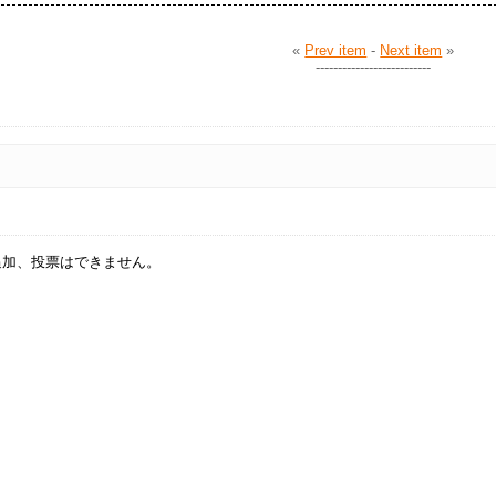
«
Prev item
-
Next item
»
--------------------------
追加、投票はできません。