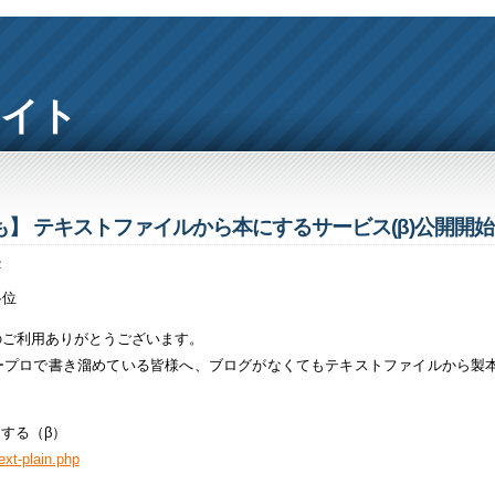
サイト
】 テキストファイルから本にするサービス(β)公開開始
2
各位
のご利用ありがとうございます。
ープロで書き溜めている皆様へ、ブログがなくてもテキストファイルから製
にする（β）
text-plain.php