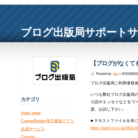
ブログ出版局サポート
【ブログがなくても
Posted by:
gnn
• 2010/06/0
ブログ出版局ご利用者様
いつも弊社ブログ出版局
カ
テゴリ
小説やエッセイなどをワ
度、お試し下さい。
Index page
■ テキストファイルを本
CopperReader電子書籍アプリ
https://print.cssj.jp/2/b2c/
生成サービス
General