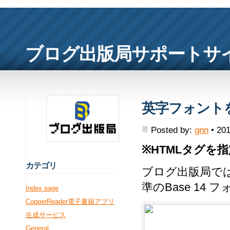
ブログ出版局サポートサ
英字フォント
Posted by:
gnn
• 201
※HTMLタグを
カ
テゴリ
ブログ出版局で
準のBase 14
Index page
CopperReader電子書籍アプリ
生成サービス
General