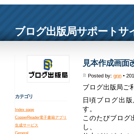
ブログ出版局サポートサ
見本作成画面
Posted by:
gnn
• 201
ブログ出版局ご
カ
テゴリ
日頃ブログ出版
す。
Index page
このたびブログ
CopperReader電子書籍アプリ
生成サービス
し、
General