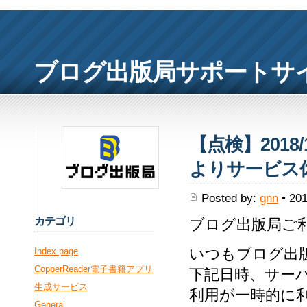
ブログ出版局サポートサ
【点検】2018/
よりサービス
Posted by:
gnn
• 201
カ
テゴリ
ブログ出版局ご
いつもブログ出
Index page
CopperReader電子書籍アプリ
下記日時、サー
生成サービス
利用が一時的に
General