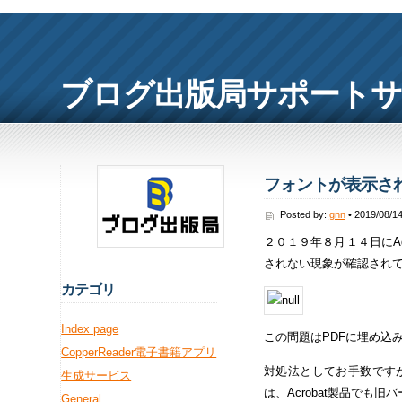
ブログ出版局サポート
フォントが表示され
Posted by:
gnn
• 2019/08/1
２０１９年８月１４日にAdo
されない現象が確認され
カ
テゴリ
Index page
この問題はPDFに埋め込
CopperReader電子書籍アプリ
対処法としてお手数ですが見
生成サービス
は、Acrobat製品でも
General