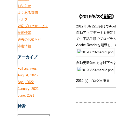
お知らせ
よくある質問
《2019/8/23
ヘルプ
対応ブログサービス
2019年8月22日付けで
自動アップデートを設定
技術情報
で、下記手順でプログラ
過去のお知らせ
Adobe Readerを
障害情報
アー
カイブ
自動更新前の方は以下のよ
Full archives
August, 2025
2019 (c) ブログ出版局
April, 2022
January, 2022
June, 2021
検
索