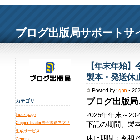
ブログ出版局サポートサ
【年末年始】令和
製本・発送休
Posted by:
gnn
• 202
ブログ出版局
カ
テゴリ
2025年年末～
Index page
CopperReader電子書籍アプリ
下記の期間、製
生成サービス
休止期間：令和7年
General