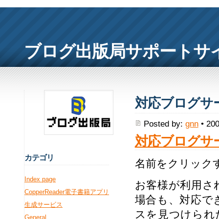
ブログ出版局サポートサ
対応ブログサ
Posted by:
gnn
• 200
対応ブログサ
カ
テゴリ
名前をクリック
Index page
お客様が利用さ
CopperReader電子書籍アプリ
場合も、対応で
生成サービス
スを見つけられ
General