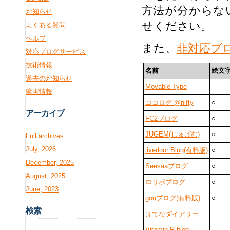
方法が分からな
お知らせ
せください。
よくある質問
ヘルプ
また、
非対応ブ
対応ブログサービス
技術情報
名前
絵文
過去のお知らせ
Movable Type
障害情報
ココログ @nifty
○
アー
カイブ
FC2ブログ
○
JUGEM(じゅげむ)
○
Full archives
July, 2026
livedoor Blog(有料版)
○
December, 2025
Seesaaブログ
○
August, 2025
ロリポブログ
○
June, 2023
gooブログ(有料版)
○
検
索
はてなダイアリー
Vitamin R blog