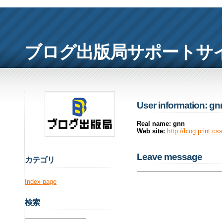
ブログ出版局サポートサ
User information: gn
Real name: gnn
Web site:
http://blog.print.css
Leave message
カ
テゴリ
Index page
検
索