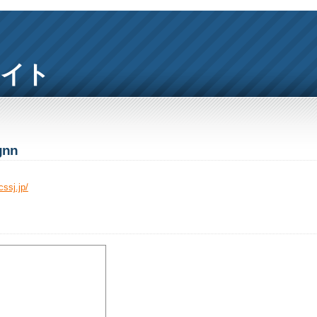
サイト
gnn
cssj.jp/