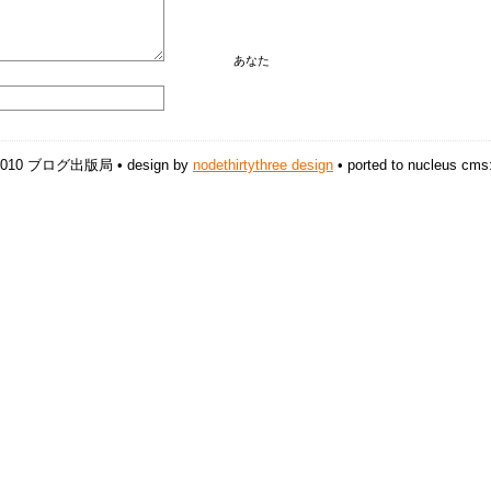
あなた
-2010 ブログ出版局 • design by
nodethirtythree design
• ported to nucleus cms