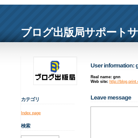
ブログ出版局サポート
User information: 
Real name: gnn
Web site:
http://blog.print.
Leave message
カ
テゴリ
Index page
検
索