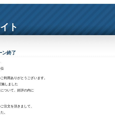
サイト
ーン終了
1
各位
のご利用ありがとうございます。
に実施しました
」について、好評の内に
。
のご注文を頂きまして、
した。