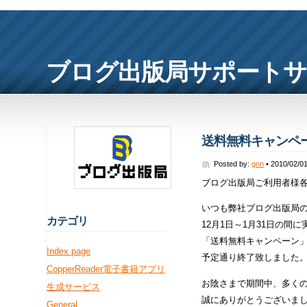
ブログ出版局サポート
送料無料キャンペ
Posted by:
gnn
• 2010/02/0
ブログ出版局ご利用者様
いつも弊社ブログ出版局
カ
テゴリ
12月1日～1月31日の間
「送料無料キャンペーン
Index page
予定通り終了致しました
CopperReader電子書籍アプリ
お陰さまで期間中、多く
生成サービス
誠にありがとうございま
General