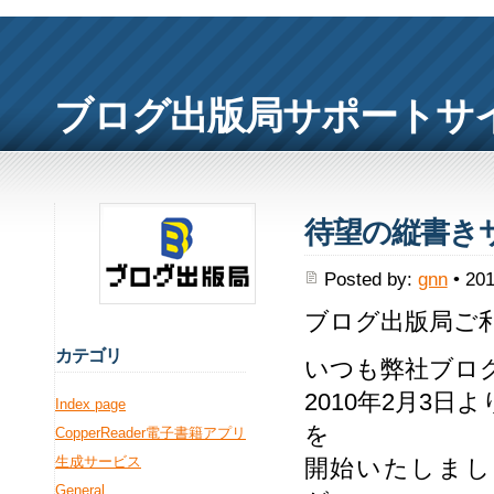
ブログ出版局サポートサ
待望の縦書き
Posted by:
gnn
• 201
ブログ出版局ご
カ
テゴリ
いつも弊社ブロ
2010年2月3
Index page
を
CopperReader電子書籍アプリ
生成サービス
開始いたしまし
General