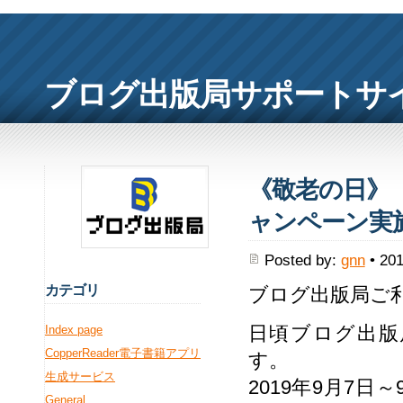
ブログ出版局サポートサ
《敬老の日》 
ャンペーン実施中！ 
Posted by:
gnn
• 201
カ
テゴリ
ブログ出版局ご
日頃ブログ出版
Index page
CopperReader電子書籍アプリ
す。
生成サービス
2019年9月7
General