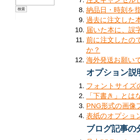
納品日・時刻を
過去に注文した
届いた本に、誤
前に注文したの
か？
海外発送お願い
オプション説
フォントサイズ
「下書き」とは
PNG形式の画
表紙のオプショ
ブログ記事の