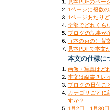
見本PDFのペ
1ページに複数
1ページあたり
全部でどれくら
ブログの記事が
（本の束の）背
見本PDFで本文
本文の仕様に
画像・写真はど
本文は縦書きレ
ブログの日付ご
カテゴリごとに
すか？
1月2日、1月3