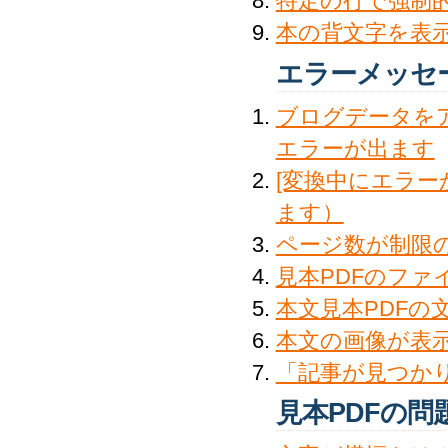
特定の行で強制
本の背文字を表
エラーメッセ
ブログデータを
エラーが出ます
[変換中にエラー
ます）
ページ数が制限の
見本PDFのフ
本文見本PDFの
本文の画像が表
「記事が見つか
見本PDFの問