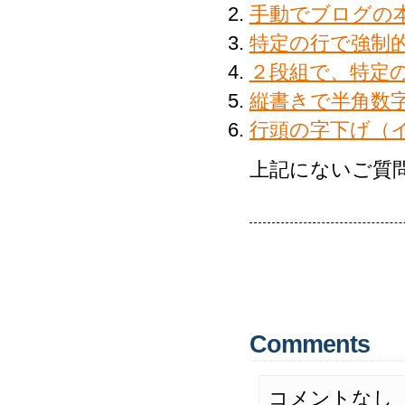
手動でブログの
特定の行で強制
２段組で、特定
縦書きで半角数
行頭の字下げ（
上記にないご質
Comments
コメントなし