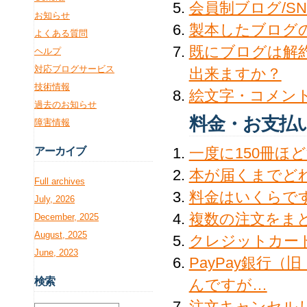
会員制ブログ/S
お知らせ
製本したブログ
よくある質問
既にブログは解
ヘルプ
対応ブログサービス
出来ますか？
技術情報
絵文字・コメン
過去のお知らせ
料金・お支払
障害情報
一度に150冊ほ
アー
カイブ
本が届くまでど
Full archives
料金はいくらで
July, 2026
複数の注文をま
December, 2025
August, 2025
クレジットカー
June, 2023
PayPay銀行
検
索
んですが…
注文キャンセル