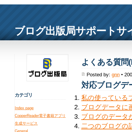
ブログ出版局サポートサ
よくある質問(F
Posted by:
gnn
• 200
対応ブログデ
カ
テゴリ
私の使っている
ブログデータに
Index page
ブログのデータ
CopperReader電子書籍アプリ
生成サービス
二つのブログの
General