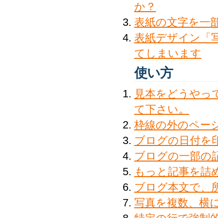
か？
表紙の文字を一
表紙デザイン「
てしまいます
使い方
見本をどうやって
て下さい。
枠線の外のペー
ブログの日付を
ブログの一部の
もっと記事を詰
ブログ本文で、
写真を複数、横