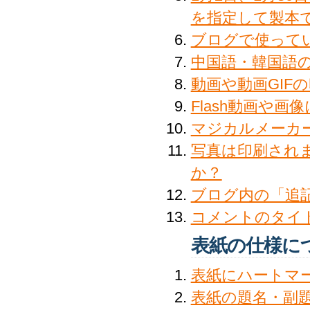
を指定して製本
ブログで使って
中国語・韓国語
動画や動画GIF
Flash動画や
マジカルメーカ
写真は印刷され
か？
ブログ内の「追
コメントのタイ
表紙の仕様に
表紙にハートマ
表紙の題名・副